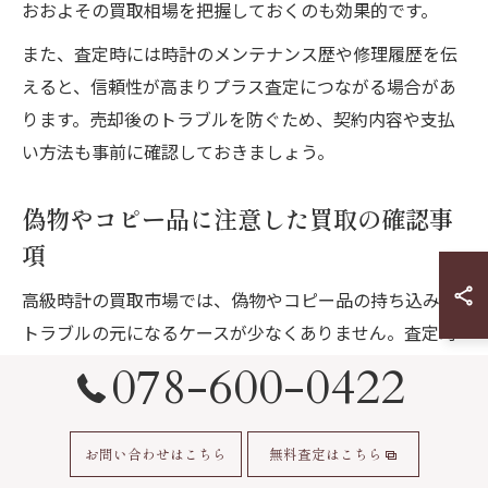
おおよその買取相場を把握しておくのも効果的です。
また、査定時には時計のメンテナンス歴や修理履歴を伝
えると、信頼性が高まりプラス査定につながる場合があ
ります。売却後のトラブルを防ぐため、契約内容や支払
い方法も事前に確認しておきましょう。
偽物やコピー品に注意した買取の確認事
項
高級時計の買取市場では、偽物やコピー品の持ち込みが
トラブルの元になるケースが少なくありません。査定時
には必ず正規品であることを証明できる書類や付属品を
078-600-0422
用意し、信頼できる鑑定士が在籍する店舗を選ぶことが
重要です。
お問い合わせはこちら
無料査定はこちら
特にロレックスやオメガなど人気ブランドは偽物が流通