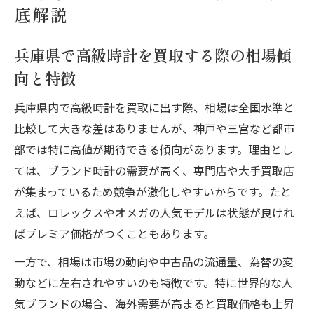
底解説
兵庫県で時計買取相場表を活用するポイン
ト
兵庫県で高級時計を買取する際の相場傾
高級時計を売るなら知っておきたい査定のポイ
向と特徴
ント
兵庫県内で高級時計を買取に出す際、相場は全国水準と
買取査定で重視される高級時計の状態とは
比較して大きな差はありませんが、神戸や三宮など都市
何か
部では特に高値が期待できる傾向があります。理由とし
高級時計の付属品が買取査定に与える影響
ては、ブランド時計の需要が高く、専門店や大手買取店
について
が集まっているため競争が激化しやすいからです。たと
時計買取で高く売るコツと注意すべきポイ
えば、ロレックスやオメガの人気モデルは状態が良けれ
ント
ばプレミア価格がつくこともあります。
人気モデルや限定モデルの査定アップ術
一方で、相場は市場の動向や中古品の流通量、為替の変
査定前にできる高級時計のメンテナンス方
動などに左右されやすいのも特徴です。特に世界的な人
法
気ブランドの場合、海外需要が高まると買取価格も上昇
神戸で賢く時計買取を成功させる方法とは