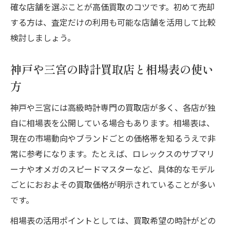
複数の買取店で相見積もりする重要性
確な店舗を選ぶことが高価買取のコツです。初めて売却
高級時計の売却タイミングを見極めるコツ
する方は、査定だけの利用も可能な店舗を活用して比較
検討しましょう。
時計買取相場表を活用した賢い売却戦略
買取で失敗しない高級時計の売り方を伝授
神戸や三宮の時計買取店と相場表の使い
買取で損しないための高級時計売却ステッ
方
プ
偽物やコピー品に注意した買取の確認事項
神戸や三宮には高級時計専門の買取店が多く、各店が独
自に相場表を公開している場合もあります。相場表は、
神戸時計買取で査定額が下がるケースと対
現在の市場動向やブランドごとの価格帯を知るうえで非
策
常に参考になります。たとえば、ロレックスのサブマリ
信頼できる買取店の見極め方とその理由
ーナやオメガのスピードマスターなど、具体的なモデル
キャンセル料や手数料の有無を事前に確認
ごとにおおよその買取価格が明示されていることが多い
時計買取で資産価値を守る売却の極意
です。
買った時より高く売れる時計の特徴を解説
相場表の活用ポイントとしては、買取希望の時計がどの
資産価値を意識した高級時計の手放し方