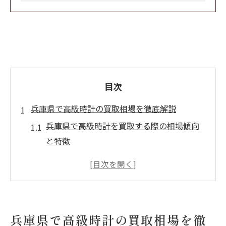
目次
兵庫県で高級時計の買取相場を徹底解説
兵庫県で高級時計を買取する際の相場傾向
と特徴
時計を売るならどこがいい兵庫の最新動向
を解説
神戸や三宮の時計買取店と相場表の使い方
高級時計の中古市場が買取相場に与える影
兵庫県で高級時計の買取相場を徹
響とは