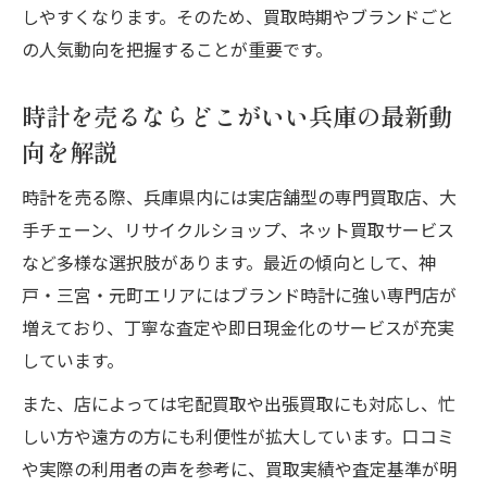
しやすくなります。そのため、買取時期やブランドごと
神戸の高級時計買取店選びで失敗しないコ
の人気動向を把握することが重要です。
ツ
時計買取 三宮で利用したい無料査定サービ
時計を売るならどこがいい兵庫の最新動
ス
向を解説
神戸 時計中古市場の特徴と買取メリット
時計を売る際、兵庫県内には実店舗型の専門買取店、大
出張や宅配など買取方法ごとの利便性を解
手チェーン、リサイクルショップ、ネット買取サービス
説
など多様な選択肢があります。最近の傾向として、神
口コミや評判で選ぶ時計屋おすすめの視点
戸・三宮・元町エリアにはブランド時計に強い専門店が
納得価格で売却するための高級時計買取術
増えており、丁寧な査定や即日現金化のサービスが充実
買取価格を上げるための事前準備とポイン
しています。
ト
また、店によっては宅配買取や出張買取にも対応し、忙
時計を高く売るならどこがいいか見極める
しい方や遠方の方にも利便性が拡大しています。口コミ
方法
や実際の利用者の声を参考に、買取実績や査定基準が明