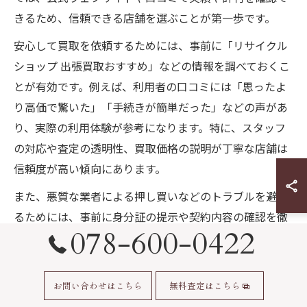
きるため、信頼できる店舗を選ぶことが第一歩です。
安心して買取を依頼するためには、事前に「リサイクル
ショップ 出張買取おすすめ」などの情報を調べておくこ
とが有効です。例えば、利用者の口コミには「思ったよ
り高価で驚いた」「手続きが簡単だった」などの声があ
り、実際の利用体験が参考になります。特に、スタッフ
の対応や査定の透明性、買取価格の説明が丁寧な店舗は
信頼度が高い傾向にあります。
また、悪質な業者による押し買いなどのトラブルを避け
るためには、事前に身分証の提示や契約内容の確認を徹
078-600-0422
底しましょう。法律的にも、アポ無しでの訪問買取は原
則として規制されており、正規の手続きを踏む業者を選
ぶことが重要です。安心して自宅の片付けや断捨離を進
お問い合わせはこちら
無料査定はこちら
めるためにも、信頼できるリサイクルショップの出張買