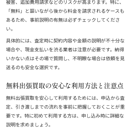
被害、追加費用請求などのリスクが高まります。特に、
家電や家具の買取で気を付けたい注意事項
「無料」と謳いながら後から料金を請求されるケースも
リサイクル買取サービスの賢い選び方ガイ
あるため、事前説明の有無は必ずチェックしてくださ
ド
い。
出張買取サービス利用時の安心対策とは
具体的には、査定時に契約内容や金額の説明が不十分な
出張買取と店頭買取の違い徹底比較
場合や、現金支払いを渋る業者は注意が必要です。納得
出張買取と店頭買取のメリット比較ポイン
いかない点はその場で質問し、不明瞭な場合は依頼を見
ト
送るのも安全な選択です。
出張買取と店頭買取、どちらが得なのか解
無料出張買取の安心な利用方法と注意点
説
買取利用で得するための選び方のコツ
無料出張買取を安心して利用するためには、申込から査
持ち込みと出張の違いを実用面から分析
定、引き渡しまでの流れを事前に把握しておくことが重
要です。特に初めて利用する方は、申し込み時に詳細な
出張買取の儲かる理由と店頭との比較
説明を求めましょう。