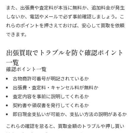
怪しい買取業者を避ける具体的な方法とは
また、出張費や査定料が本当に無料か、追加料金が発生
アポ無し訪問買取の違法性と断り方を解説
しないか、電話やメールで必ず事前確認しましょう。こ
出張買取MAX 怪しい業者に注意するコツ
れらのポイントを押さえておけば、安心して買取を依頼
家具 出張買取 危険を防ぐ安全対策の基本
できます。
買取サービスは本当に手間なく家が片付く？
出張買取でトラブルを防ぐ確認ポイント
買取サービスで自宅片付けが楽になる理由
一覧
出張買取 即日対応の便利さと注意点に迫る
確認ポイント一覧
買取利用で家を効率良く整理するコツ
古物商許可番号が明記されているか
リサイクルショップ 出張買取の実用性検証
出張費・査定料・キャンセル料が無料か
買取サービスの手間と効果を徹底比較
査定内容を事前に説明してくれるか
リサイクル買取を安心して利用する方法紹介
契約書や領収書を発行してくれるか
リサイクルショップの買取で安心を手に入
即日現金支払いが可能か、支払い方法の説明があるか
れる
これらの確認を怠ると、買取金額のトラブルや押し買い
買取申込時に確認すべきポイントを解説