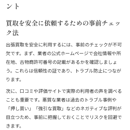
ント
無料出張の買取活用術と注意点を解説
無料出張買取のメリットと賢い活用術を紹
買取を安全に依頼するための事前チェッ
介
ク法
買取サービス利用時に押さえる注意点まと
出張買取を安全に利用するには、事前のチェックが不可
め
欠です。まず、業者の公式ホームページで会社情報や所
出張買取 なんでも対応の実態とポイント
在地、古物商許可番号の記載があるかを確認しましょ
リサイクルショップ 出張買取おすすめの選
う。これらは信頼性の証であり、トラブル防止につなが
び方
ります。
買取の無料出張サービスで損しないための
次に、口コミや評価サイトで実際の利用者の声を調べる
コツ
ことも重要です。悪質な業者は過去のトラブル事例や
出張買取の危険を避けるための実践知識
「押し買い」「強引な買取」などのネガティブな評判が
出張買取 危険を見抜くチェックリストを活
目立つため、事前に把握しておくことでリスクを回避で
用
きます。