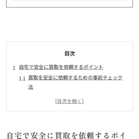
目次
自宅で安全に買取を依頼するポイント
買取を安全に依頼するための事前チェック
法
出張買取でトラブルを防ぐ確認ポイント一
覧
無料出張買取の安心な利用方法と注意点
出張買取 危険を回避するための見極め方
自宅で安全に買取を依頼するポイ
信頼できる買取業者と悪質業者の見分け方