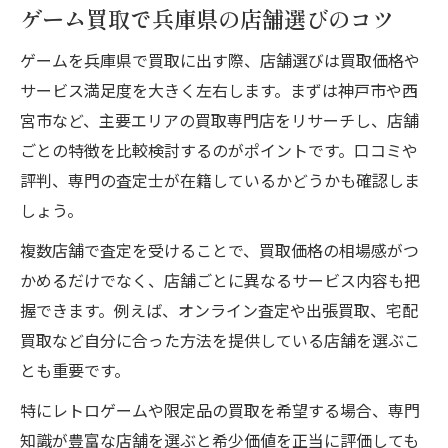
査定アップにつながるポイントを解説
ゲーム買取で兵庫県の店舗選びのコツ
買取価格が変動する要因と対策を知る
ゲームを兵庫県で買取に出す際、店舗選びは買取価格や
レトロゲームの価値を正しく伝える方法
サービス満足度を大きく左右します。まずは神戸市や西
不要なゲーム売却時の注意ポイント
宮市など、主要エリアの買取専門店をリサーチし、店舗
ゲーム買取時に注意したい準備と手順
ごとの特徴を比較検討するのがポイントです。口コミや
評判、専門の査定士が在籍しているかどうかも確認しま
買取条件や規約を事前に確認する重要性
しょう。
査定額に納得できない場合の対処方法
複数店舗で査定を受けることで、買取価格の相場感がつ
兵庫県で安全なゲーム買取を選ぶポイント
かめるだけでなく、店舗ごとに異なるサービス内容も把
買取後のトラブルを防ぐための心得
握できます。例えば、オンライン査定や出張買取、宅配
レトロゲームを兵庫県で得するコツ
買取など自分に合った方法を提供している店舗を選ぶこ
レトロゲーム買取で高評価を得る方法
とも重要です。
兵庫県の店舗でレトロゲームを売るメリッ
特にレトロゲームや限定品の買取を希望する場合、専門
ト
知識が豊富な店舗を選ぶと希少価値を正当に評価しても