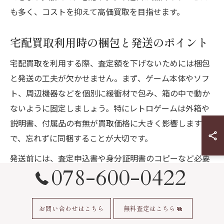
も多く、コストを抑えて高価買取を目指せます。
宅配買取利用時の梱包と発送のポイント
宅配買取を利用する際、査定額を下げないためには梱包
と発送の工夫が欠かせません。まず、ゲーム本体やソフ
ト、周辺機器などを個別に緩衝材で包み、箱の中で動か
ないように固定しましょう。特にレトロゲームは外箱や
説明書、付属品の有無が買取価格に大きく影響しますの
で、忘れずに同梱することが大切です。
発送前には、査定申込書や身分証明書のコピーなど必要
078-600-0422
書類の同封を確認してください。また、宅配業者の追跡
サービスを利用して、発送状況を把握するのも安心材料
となります。破損や紛失のリスクを減らすため、丁寧な
お問い合わせはこちら
無料査定はこちら
梱包と適切な発送方法を心がけましょう。これらのポイ