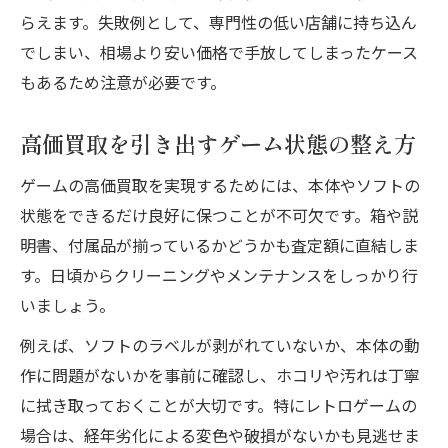
希少価値あるレトロゲームの買取戦略
らえます。失敗例として、専門性の低い店舗に持ち込ん
ゲーム買取で人気のあるレトロソフトとは
でしまい、相場より安い価格で手放してしまったケース
市場動向を把握した買取のタイミング
もあるため注意が必要です。
宅配買取なら忙しい方にもぴったり
高価買取を引き出すゲーム状態の整え方
ゲーム買取を宅配で依頼する流れと利点
宅配買取利用時の梱包と発送のポイント
ゲームの高価買取を実現するためには、本体やソフトの
兵庫県で宅配買取を選ぶ際の注意点
状態をできるだけ良好に保つことが不可欠です。箱や説
買取価格を下げないための事前準備術
明書、付属品が揃っているかどうかも査定額に直結しま
す。日頃からクリーニングやメンテナンスをしっかり行
宅配買取と店舗買取の違いを徹底比較
いましょう。
高価買取を狙うなら事前準備が大切
ゲーム買取前に必須のクリーニング方法
例えば、ソフトのラベルが剥がれていないか、本体の動
作に問題がないかを事前に確認し、ホコリや汚れは丁寧
付属品や箱の有無が買取価格に与える影響
に拭き取っておくことが大切です。特にレトロゲームの
兵庫県で高価買取を実現する準備リスト
場合は、経年劣化による変色や破損がないかも見逃せま
買取査定を最大化するための整理術