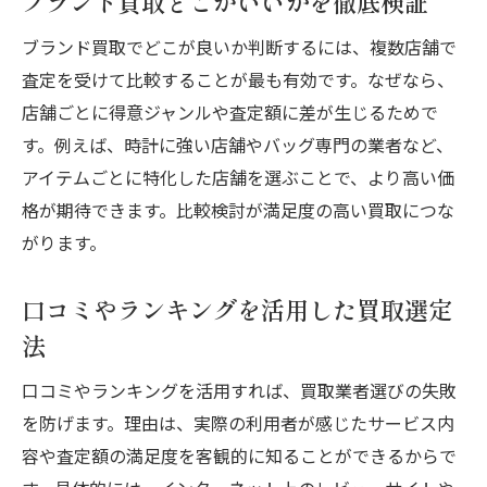
ブランド買取どこがいいかを徹底検証
スピード対応で満足度が高い買取体験を叶える
ブランド買取でどこが良いか判断するには、複数店舗で
査定スピードが魅力の買取高品質サービス
査定を受けて比較することが最も有効です。なぜなら、
即日対応の買取で高く売るポイント
店舗ごとに得意ジャンルや査定額に差が生じるためで
す。例えば、時計に強い店舗やバッグ専門の業者など、
スピード重視のブランド買取活用術
アイテムごとに特化した店舗を選ぶことで、より高い価
宅配・出張買取で素早く現金化する方法
格が期待できます。比較検討が満足度の高い買取につな
スピード買取を実現する業者の特徴
がります。
満足度の高い迅速な買取体験の秘訣
買取と質入れの違いと最適な選択方法
口コミやランキングを活用した買取選定
買取と質入れの違いを徹底解説
法
買取高品質な業者と質屋の比較ポイント
口コミやランキングを活用すれば、買取業者選びの失敗
換金率が高い商品カテゴリーの特徴
を防げます。理由は、実際の利用者が感じたサービス内
質入れと買取どちらが高いか検証
容や査定額の満足度を客観的に知ることができるからで
目的別に選ぶ買取・質入れのメリット