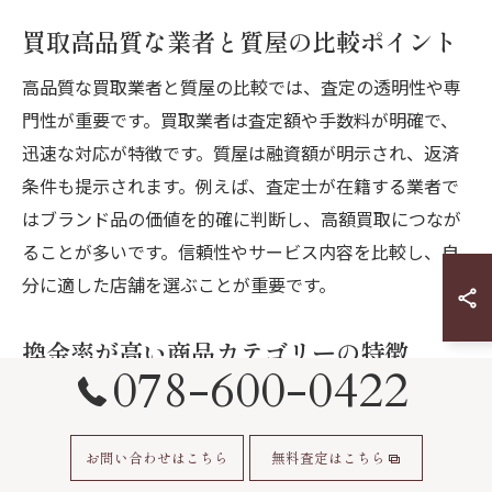
買取高品質な業者と質屋の比較ポイント
高品質な買取業者と質屋の比較では、査定の透明性や専
門性が重要です。買取業者は査定額や手数料が明確で、
迅速な対応が特徴です。質屋は融資額が明示され、返済
条件も提示されます。例えば、査定士が在籍する業者で
はブランド品の価値を的確に判断し、高額買取につなが
ることが多いです。信頼性やサービス内容を比較し、自
分に適した店舗を選ぶことが重要です。
換金率が高い商品カテゴリーの特徴
078-600-0422
換金率が高い商品は、ブランド品や貴金属、高級時計な
どが代表的です。これらは市場価値が安定しており、需
お問い合わせはこちら
無料査定はこちら
要が高いため高額査定が期待できます。具体的には、状