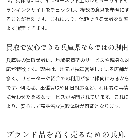
す。具体的には、インターネット上のレビューサイトや
兵庫県で最適な現金化方法を選ぶコツ
ランキングサイトをチェックし、複数の意見を参考にす
査定額アップを目指す兵庫県買取のコツ
ることが有効です。これにより、信頼できる業者を効率
よく選定できます。
買取高品質を実現する査定準備の方法
兵庫県買取で査定額が上がるポイント
買取で安心できる兵庫県ならではの理由
ブランド買取で高評価を得る秘訣
兵庫県の買取業者は、地域密着型のサービスや親身な対
買取アップに効くちょっとした工夫
応が特徴です。理由は、地元で長年営業している店舗が
複数業者で査定して高く売る戦略
多く、リピーターや紹介での利用が多い傾向にあるから
査定額アップを目指す実践的なヒント
です。例えば、出張買取や即日対応など、利用者の事情
に合わせた柔軟なサービスが展開されています。これに
より、安心して高品質な買取体験が可能となります。
ブランド品を高く売るための兵庫