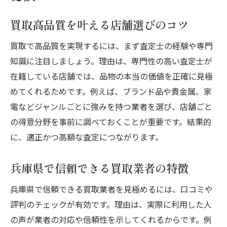
ブランド買取で高額査定を引き出す方法
買取高品質なサービスを利用するポイント
買取高品質を叶える店舗選びのコツ
口コミで評判のブランド買取の選び方
買取で高品質を実現するには、まず査定士の経験や専門
ブランド買取ランキングを活かす売却術
知識に注目しましょう。理由は、専門性の高い査定士が
買取どこがいいか迷った時の比較ポイント
在籍している店舗では、品物の本当の価値を正確に見極
リサイクルショップで一番高く売るコツ
めてくれるためです。例えば、ブランド品や貴金属、家
電などジャンルごとに強みを持つ業者を選び、店舗ごと
安心して買取を依頼できるポイント徹底解説
の得意分野を事前に調べておくことが重要です。結果的
買取で安心できる業者選びの基準とは
に、適正かつ高額な査定につながります。
兵庫県買取で重視すべき安全な取引の流れ
買取高品質なサービスが信頼される理由
兵庫県で信頼できる買取業者の特徴
口コミやランキングを活用した安心の選択
兵庫県で信頼できる買取業者を見極めるには、口コミや
買取不可商品を事前に確認する重要性
評判のチェックが有効です。理由は、実際に利用した人
査定やキャンセル無料で利用する安心感
の声が業者の対応や信頼性を示してくれるからです。例