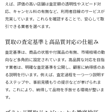
多ジャンル対応の兵庫県買取サービスの魅力
えば、評価の高い店舗は査定額の透明性やスピード対
ブランドから家電まで幅広い買取の強み
応、キャンセル料の有無など、利用者目線のサービスが
買取高品質な多ジャンル対応のポイント
充実しています。これらを確認することで、安心して取
引できる業者を選べます。
リサイクルショップの買取活用術を紹介
買取できない商品とその注意点を解説
買取の査定基準と高品質対応の仕組み
エコリングなど買取不可事例の傾向
多彩なジャンルに強い買取業者の選び方
査定基準は、商品の状態や付属品の有無、市場相場の動
向など多角的に設定されています。高品質な対応を目指
口コミから分かる信頼できる買取の選び方
す業者は、明確な査定基準を公開し、顧客に納得感のあ
口コミで分かる買取高品質な業者の特徴
る説明を行います。例えば、査定過程を一つ一つ説明す
ブランド買取口コミランキングの活用法
るステップや、事前見積もりの提示などが挙げられま
買取どこがいいか口コミ比較のポイント
す。これにより、納得して品物を手放せる環境が整いま
実際の体験談から安心できる業者を探す
す。
口コミで高評価の買取業者の選択基準
ランキングや口コミを信頼する理由