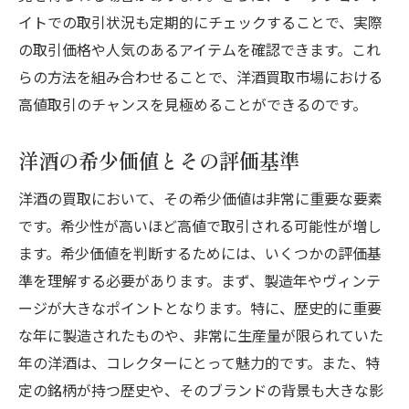
イトでの取引状況も定期的にチェックすることで、実際
背景が洋酒のプレミアム感を高める方法
の取引価格や人気のあるアイテムを確認できます。これ
知識と準備で洋酒の買取を成功させる方法
らの方法を組み合わせることで、洋酒買取市場における
洋酒の基礎知識を身につける方法
高値取引のチャンスを見極めることができるのです。
市場動向を把握するための情報源
買取前に確認すべきポイント
洋酒の希少価値とその評価基準
効率的な査定を受けるための準備
洋酒の買取において、その希少価値は非常に重要な要素
買取成功のための戦略的なアプローチ
です。希少性が高いほど高値で取引される可能性が増し
洋酒に関するトラブルを避ける方法
ます。希少価値を判断するためには、いくつかの評価基
準を理解する必要があります。まず、製造年やヴィンテ
ージが大きなポイントとなります。特に、歴史的に重要
な年に製造されたものや、非常に生産量が限られていた
年の洋酒は、コレクターにとって魅力的です。また、特
定の銘柄が持つ歴史や、そのブランドの背景も大きな影