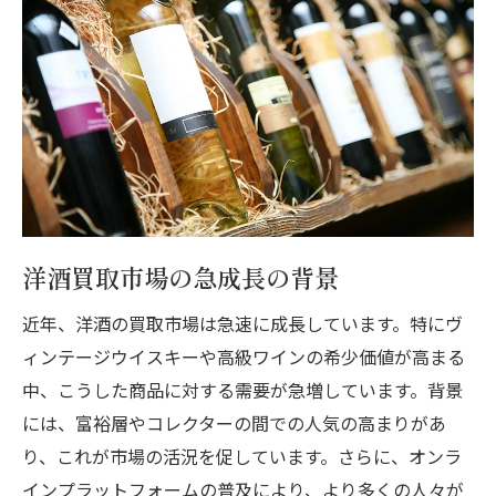
高値査定を受けるためのウイスキーの特徴
保存状態が査定に及ぼす影響
ウイスキー専門業者の選び方
市場価格を左右するウイスキーの銘柄
ヴィンテージウイスキーの希少性とその価
値
洋酒を高値で売るための保存と保管のポイント
洋酒買取市場の急成長の背景
洋酒の保存における温度と湿度管理
ラベルやボトルの状態保持が重要な理由
近年、洋酒の買取市場は急速に成長しています。特にヴ
洋酒の劣化を防ぐための方法
ィンテージウイスキーや高級ワインの希少価値が高まる
適切な保管場所の選び方
中、こうした商品に対する需要が急増しています。背景
には、富裕層やコレクターの間での人気の高まりがあ
保存状態が買取価格に与える影響
り、これが市場の活況を促しています。さらに、オンラ
長期保存による価値の変動について
インプラットフォームの普及により、より多くの人々が