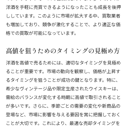
買取業者選びが洋酒の高値査定に与える影響
洋酒を手軽に売買できるようになったことも成長を後押
信頼できる買取業者の特徴
ししています。このように市場が拡大する中、買取業者
専門的な査定士とその役割
も増加しており、競争が激化することで、より適正な価
買取業者の実績と口コミの重要性
格での買取が可能になっています。
オンライン査定と店舗査定の違い
高値を狙うためのタイミングの見極め方
業者選びが価格に与える影響
適正価格を提示する業者の見分け方
洋酒を高値で売るためには、適切なタイミングを見極め
希少な洋酒を高値で手放すための戦略
ることが重要です。市場の動向を観察し、価格が上昇す
希少な洋酒の需要と供給の関係
るタイミングを狙うことが成功の鍵となります。特に、
希少なヴィンテージ品や限定生産されたウイスキーは、
高値で売るための最適な時期
需給のバランスが変化する時期に高値で取引されること
市場での希少性の評価基準
が多いです。さらに、季節ごとの需要の変化や新商品の
高値買取を実現するための交渉戦略
登場など、市場に影響を与える要因を常に把握しておく
希少価値を引き出すための展示方法
ことが大切です。これにより、最適な売却タイミングを
希少な洋酒のコレクター向け情報