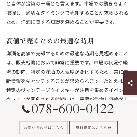
と自体が投資の一環とも言えます。市場での動きをよく
把握し、適切なタイミングで売却することが求められる
ため、洋酒に関する知識を深めることが重要です。
高値で売るための最適な時期
洋酒を高値で売却するための最適な時期を見極めること
は、販売戦略において非常に重要です。市場の状況や経
済の動向、特定の洋酒の人気度が変化するため、常に最
新情報をキャッチすることが求められます。たとえば、
特定のヴィンテージウイスキーが注目を集めるイベント
やフェアが開催される時期には、需要が急増し価格が上
078-600-0422
昇することが予想されます。また、経済が好調な時期に
は、投資目的での購入が活発になり、洋酒市場全体が活
気を帯びることも。逆に、供給が増加する時期には価格
お問い合わせはこちら
無料査定はこちら
が落ち着くため、売却のタイミングを慎重に見極めるこ