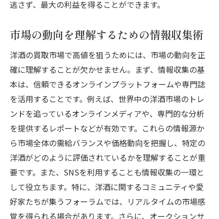
逃さず、最大の利益を得ることができます。
高級ワインの市場動向と高値査定のコツ
高級ワイン市場のトレンド分析
市場の動向を理解するための情報収集術
人気銘柄とその特徴
洋酒の買取市場で高値を狙うためには、市場の動向を正
ワインのヴィンテージが価格に与える影響
確に理解することが欠かせません。まず、情報収集の基
高値査定を受けるための条件
本は、信頼できるオンラインプラットフォームや専門誌
ワインの保存状態とその査定への影響
を活用することです。例えば、世界中の洋酒市場のトレ
ンドを追っているオンラインメディアや、専門的な分析
高級ワイン市場における将来の展望
を提供するレポートなどが有効です。これらの情報源か
洋酒の背景が高値買取に繋がる理由
ら市場全体の需給バランスや価格動向を把握し、特定の
洋酒の歴史と文化がもたらす価値
洋酒がどのように評価されているかを理解することが重
ブランドストーリーが価格に与える影響
要です。また、SNSを利用することも情報収集の一環と
製造過程の独自性とその評価
して役立ちます。特に、洋酒に関するコミュニティや愛
洋酒の背景知識が買取に役立つ理由
好家たちが集うフォーラムでは、リアルタイムの市場感
市場でのブランドの信頼度とその価値
覚を得られる場合があります。さらに、オークションサ