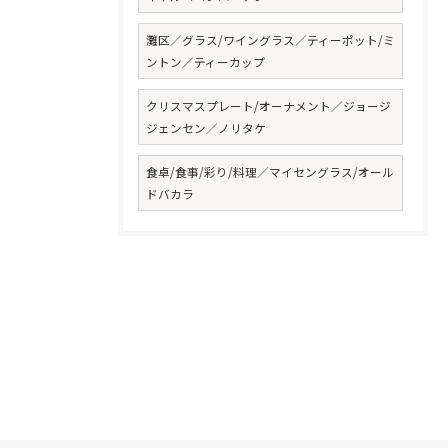
灘区／グラス/ワイングラス／ティーポット/ミ
ントン／ティーカップ
クリスマスプレート/オーナメント／ジョージ
ジェンセン／ノリタケ
食卓/食事/彩り/料理／マイセングラス/オール
ドバカラ